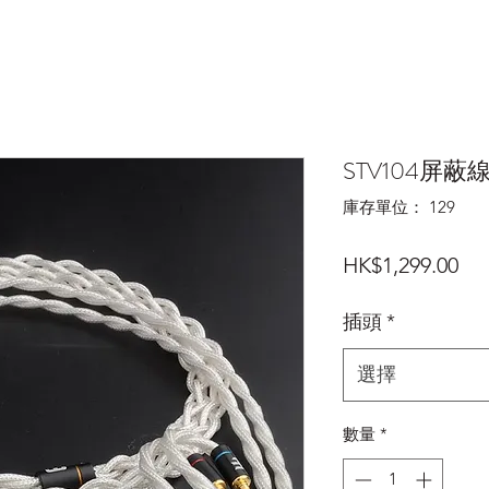
STV104屏蔽
庫存單位： 129
價
HK$1,299.00
格
插頭
*
選擇
數量
*