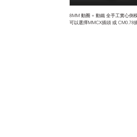
8MM 動圈 + 動鐵 全手工實心倒
可以選擇MMCX插頭 或 CM0.78