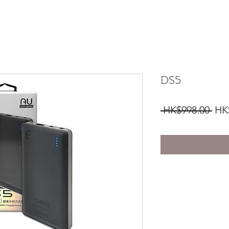
DS5
一
 HK$998.00 
HK
般
價
格