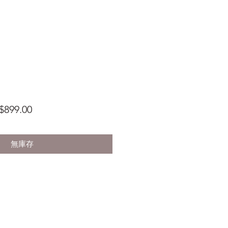
促
$899.00
銷
價
無庫存
格