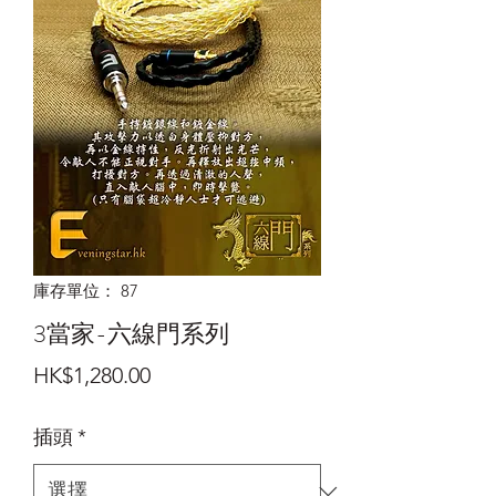
庫存單位： 87
3當家-六線門系列
價
HK$1,280.00
格
插頭
*